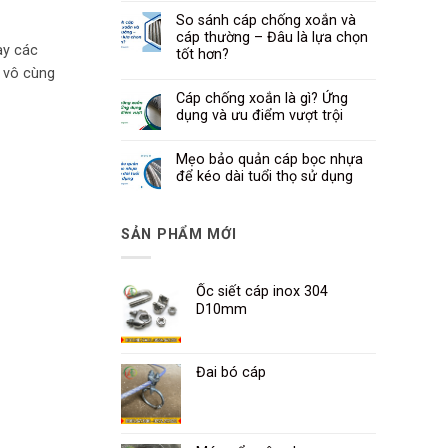
So sánh cáp chống xoắn và
cáp thường – Đâu là lựa chọn
ay các
tốt hơn?
t vô cùng
Cáp chống xoắn là gì? Ứng
dụng và ưu điểm vượt trội
Mẹo bảo quản cáp bọc nhựa
để kéo dài tuổi thọ sử dụng
SẢN PHẨM MỚI
Ốc siết cáp inox 304
D10mm
Đai bó cáp