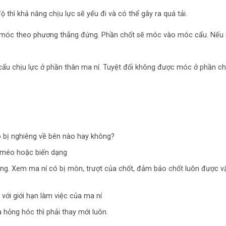
 thì khả năng chịu lực sẽ yếu đi và có thể gây ra quá tải.
ải móc theo phương thẳng đứng. Phần chốt sẽ móc vào móc cẩu. Nếu
…
ẩu chịu lực ở phần thân ma ní. Tuyệt đối không được móc ở phần ch
 bị nghiêng về bên nào hay không?
ị méo hoặc biến dạng
ụng. Xem ma ní có bị mòn, trượt của chốt, đảm bảo chốt luôn được vặ
với giới hạn làm việc của ma ní
 hỏng hóc thì phải thay mới luôn.