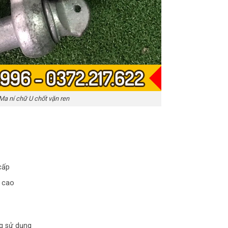
Ma ní chữ U chốt vặn ren
cấp
ộ cao
g sử dụng