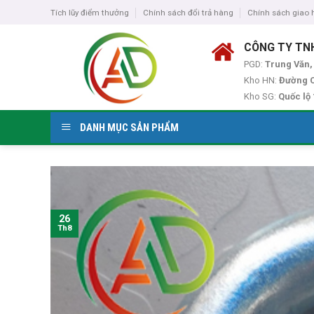
Skip
Tích lũy điểm thưởng
Chính sách đổi trả hàng
Chính sách giao
to
content
CÔNG TY TN
PGD:
Trung Văn,
Kho HN:
Đường C
Kho SG:
Quốc lộ
DANH MỤC SẢN PHẨM
26
Th8