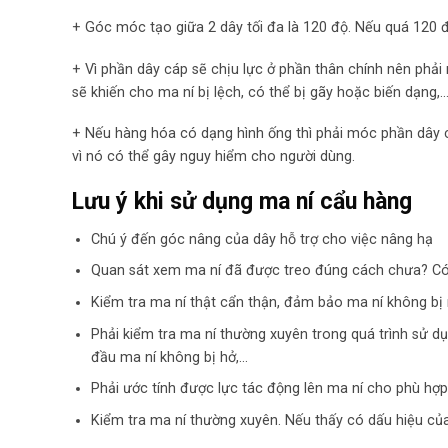
+ Góc móc tạo giữa 2 dây tối đa là 120 độ. Nếu quá 120 độ
+ Vì phần dây cáp sẽ chịu lực ở phần thân chính nên ph
sẽ khiến cho ma ní bị lệch, có thể bị gãy hoặc biến dạng,
+ Nếu hàng hóa có dạng hình ống thì phải móc phần dây c
vì nó có thể gây nguy hiểm cho người dùng.
Lưu ý khi sử dụng ma ní cẩu hàng
Chú ý đến góc nâng của dây hỗ trợ cho việc nâng hạ
Quan sát xem ma ní đã được treo đúng cách chưa? Có
Kiểm tra ma ní thật cẩn thận, đảm bảo ma ní không b
Phải kiểm tra ma ní thường xuyên trong quá trình sử d
đầu ma ní không bị hở,…
Phải ước tính được lực tác động lên ma ní cho phù hợp 
Kiểm tra ma ní thường xuyên. Nếu thấy có dấu hiệu của