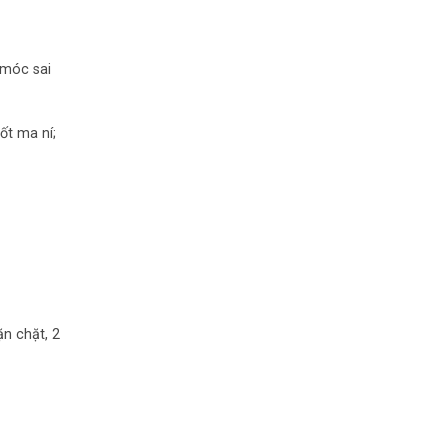
 móc sai
ốt ma ní;
n chặt, 2