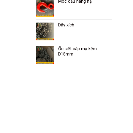
Móc cẩu nâng hạ
Dây xích
Ốc siết cáp mạ kẽm
D18mm