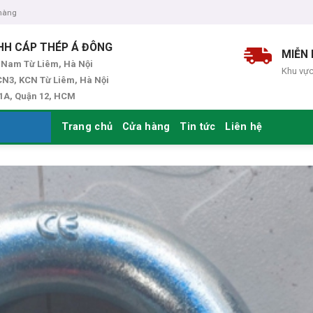
 hàng
HH CÁP THÉP Á ĐÔNG
MIỄN 
 Nam Từ Liêm, Hà Nội
Khu vực
N3, KCN Từ Liêm, Hà Nội
 1A, Quận 12, HCM
Trang chủ
Cửa hàng
Tin tức
Liên hệ