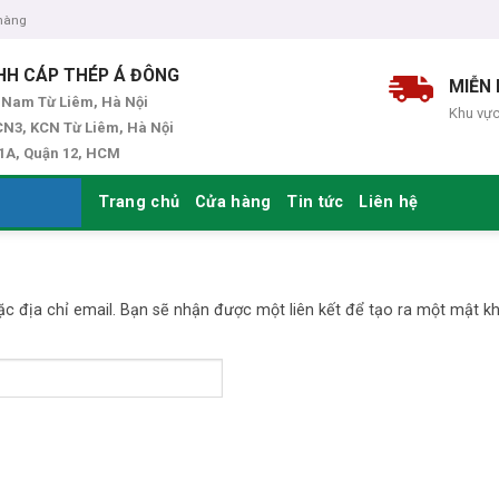
 hàng
HH CÁP THÉP Á ĐÔNG
MIỄN 
 Nam Từ Liêm, Hà Nội
Khu vực
N3, KCN Từ Liêm, Hà Nội
 1A, Quận 12, HCM
Trang chủ
Cửa hàng
Tin tức
Liên hệ
 địa chỉ email. Bạn sẽ nhận được một liên kết để tạo ra một mật kh