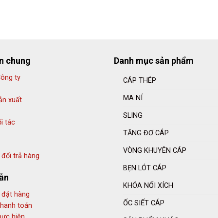
in chung
Danh mục sản phẩm
Công ty
CÁP THÉP
MA NÍ
ản xuất
SLING
i tác
TĂNG ĐƠ CÁP
VÒNG KHUYÊN CÁP
đổi trả hàng
BẸN LÓT CÁP
ẫn
KHÓA NỐI XÍCH
 đặt hàng
ỐC SIẾT CÁP
thanh toán
hực hiện