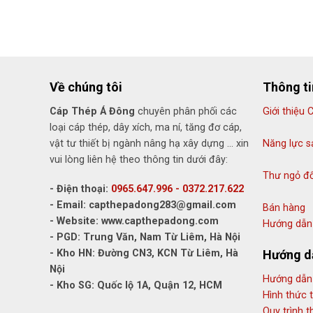
Về chúng tôi
Thông t
Cáp Thép Á Đông
chuyên phân phối các
Giới thiệu 
loại cáp thép, dây xích, ma ní, tăng đơ cáp,
vật tư thiết bị ngành nâng hạ xây dựng ... xin
Năng lực s
vui lòng liên hệ theo thông tin dưới đây:
Thư ngỏ đố
- Điện thoại:
0965.647.996 - 0372.217.622
- Email: capthepadong283@gmail.com
Bán hàng
- Website: www.capthepadong.com
Hướng dẫn 
- PGD: Trung Văn, Nam Từ Liêm, Hà Nội
- Kho HN: Đường CN3, KCN Từ Liêm, Hà
Hướng d
Nội
Hướng dẫn
- Kho SG: Quốc lộ 1A, Quận 12, HCM
Hình thức 
Quy trình t