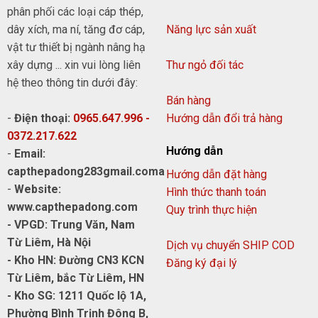
phân phối các loại cáp thép,
dây xích, ma ní, tăng đơ cáp,
Năng lực sản xuất
vật tư thiết bị ngành nâng hạ
xây dựng ... xin vui lòng liên
Thư ngỏ đối tác
hệ theo thông tin dưới đây:
Bán hàng
-
Điện thoại:
0965.647.996 -
Hướng dẫn đổi trả hàng
0372.217.622
Hướng dẫn
-
Email:
capthepadong283gmail.coma
Hướng dẫn đặt hàng
-
Website:
Hình thức thanh toán
www.capthepadong.com
Quy trình thực hiện
- VPGD: Trung Văn, Nam
Từ Liêm, Hà Nội
Dịch vụ chuyển SHIP COD
- Kho HN: Đường CN3 KCN
Đăng ký đại lý
Từ Liêm, bắc Từ Liêm, HN
- Kho SG: 1211 Quốc lộ 1A,
Phường Bình Trịnh Đông B,