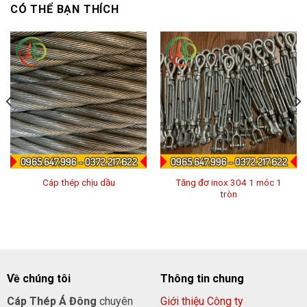
CÓ THỂ BẠN THÍCH
Tăng đơ inox 304 1 móc 1
Cáp thép chịu dầu
tròn
Về chúng tôi
Thông tin chung
Cáp Thép Á Đông
chuyên
Giới thiệu Công ty