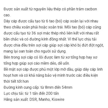
Được sản xuất từ nguyên liệu thép có phần trăm cacbon
cao.
Dây cáp được cấu tạo từ 6 tao (bó) cáp xoắn lại với nhau
theo chiều xoắn phải hoặc xoắn trái. Mỗi tao (bó) cáp cũng
được cấu tạo từ 36 sợi mác thép nhỏ liên kết với nhau rất
bền chắc và có đường kính đồng nhất. Vì thế lực chịu tải
được chia đều trên sợi cáp giúp sợi cáp khó bị đứt đột ngột,
mang lại oan toàn cho người sử dụng.
Bên trong sợi cáp có lõi được làm từ xơ tổng hợp hay xơ
tổng hợp giúp sợi cáo mềm dẻo, dễ uốn.
Bề mặt sợi cáp được phủ một lớp mỡ dầu, giúp dây cáp linh
hoạt hơn và có khả năng bảo vệ mình trước các điều kiện
thời tiết tốt hơn
Đường kính cung cấp: từ 8mm đến 54mm
Lực chịu tải: từ 1 tấn đến 200 tấn
Hãng sản xuất: DSR, Manho, Kiswire