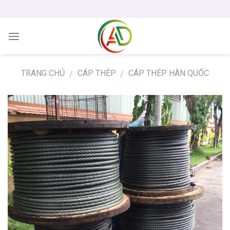
Skip
to
content
TRANG CHỦ
CÁP THÉP
CÁP THÉP HÀN QUỐC
/
/