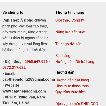
Về chúng tôi
Thông tin chung
Cáp Thép Á Đông
chuyên
Giới thiệu Công ty
phân phối các loại cáp thép,
dây xích, ma ní, tăng đơ cáp,
Năng lực sản xuất
vật tư thiết bị ngành nâng hạ
xây dựng ... xin vui lòng liên
Thư ngỏ đối tác
hệ theo thông tin dưới đây:
Bán hàng
-
Điện thoại:
0965.647.996 -
Hướng dẫn đổi trả hàng
0372.217.622
Hướng dẫn
-
Email:
capthepadong283gmail.coma
Hướng dẫn đặt hàng
-
Website:
Hình thức thanh toán
www.capthepadong.com
Quy trình thực hiện
- VPGD: Trung Văn, Nam
Từ Liêm, Hà Nội
Dịch vụ chuyển SHIP COD