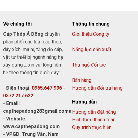
Về chúng tôi
Thông tin chung
Cáp Thép Á Đông
chuyên
Giới thiệu Công ty
phân phối các loại cáp thép,
dây xích, ma ní, tăng đơ cáp,
Năng lực sản xuất
vật tư thiết bị ngành nâng hạ
xây dựng ... xin vui lòng liên
Thư ngỏ đối tác
hệ theo thông tin dưới đây:
Bán hàng
-
Điện thoại:
0965.647.996 -
Hướng dẫn đổi trả hàng
0372.217.622
Hướng dẫn
-
Email:
capthepadong283gmail.coma
Hướng dẫn đặt hàng
-
Website:
Hình thức thanh toán
www.capthepadong.com
Quy trình thực hiện
- VPGD: Trung Văn, Nam