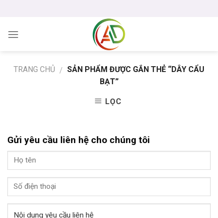
Skip
to
content
TRANG CHỦ
SẢN PHẨM ĐƯỢC GẮN THẺ “DÂY CẨU
/
BẠT”
LỌC
Gửi yêu cầu liên hệ cho chúng tôi