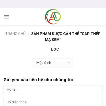
Skip
to
content
TRANG CHỦ
SẢN PHẨM ĐƯỢC GẮN THẺ “CÁP THÉP
/
MẠ KẼM”
LỌC
Gửi yêu cầu liên hệ cho chúng tôi