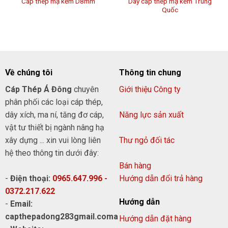
Dây cáp thép mạ kẽm Trung
Cáp thép mạ kẽm D8mm
Quốc
Về chúng tôi
Thông tin chung
Cáp Thép Á Đông
chuyên
Giới thiệu Công ty
phân phối các loại cáp thép,
dây xích, ma ní, tăng đơ cáp,
Năng lực sản xuất
vật tư thiết bị ngành nâng hạ
xây dựng ... xin vui lòng liên
Thư ngỏ đối tác
hệ theo thông tin dưới đây:
Bán hàng
-
Điện thoại:
0965.647.996 -
Hướng dẫn đổi trả hàng
0372.217.622
Hướng dẫn
-
Email:
capthepadong283gmail.coma
Hướng dẫn đặt hàng