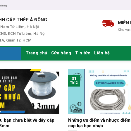
 hàng
HH CÁP THÉP Á ĐÔNG
MIỄN 
 Nam Từ Liêm, Hà Nội
Khu vực
N3, KCN Từ Liêm, Hà Nội
 1A, Quận 12, HCM
Trang chủ
Cửa hàng
Tin tức
Liên hệ
31
Th12
u bạn chưa biết về dây cáp
Những ưu điểm và nhược điểm
 3mm
cáp lụa bọc nhựa