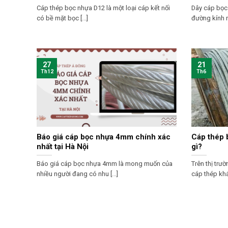
Cáp thép bọc nhựa D12 là một loại cáp kết nối
Dây cáp bọc
có bề mặt bọc [...]
đường kính nh
27
21
Th12
Th6
Báo giá cáp bọc nhựa 4mm chính xác
Cáp thép 
nhất tại Hà Nội
gì?
Báo giá cáp bọc nhựa 4mm là mong muốn của
Trên thị trườ
nhiều người đang có nhu [...]
cáp thép khác