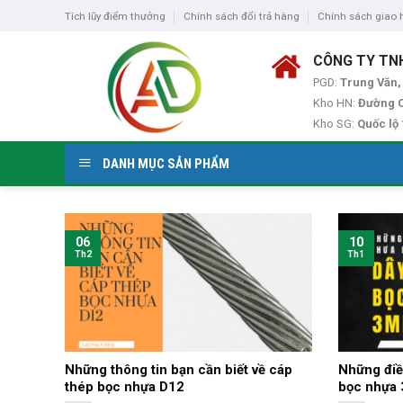
Skip
Tích lũy điểm thưởng
Chính sách đổi trả hàng
Chính sách giao
to
content
CÔNG TY TN
PGD:
Trung Văn,
Kho HN:
Đường C
Kho SG:
Quốc lộ
DANH MỤC SẢN PHẨM
06
10
Th2
Th1
Những thông tin bạn cần biết về cáp
Những điề
thép bọc nhựa D12
bọc nhựa