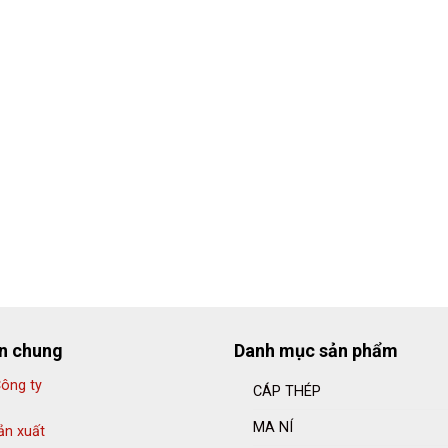
in chung
Danh mục sản phẩm
Công ty
CÁP THÉP
MA NÍ
ản xuất