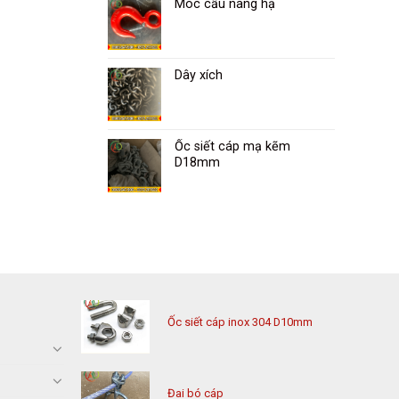
Móc cẩu nâng hạ
Dây xích
Ốc siết cáp mạ kẽm
D18mm
Ốc siết cáp inox 304 D10mm
Đai bó cáp