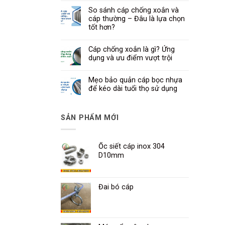
So sánh cáp chống xoắn và
cáp thường – Đâu là lựa chọn
tốt hơn?
Cáp chống xoắn là gì? Ứng
dụng và ưu điểm vượt trội
Mẹo bảo quản cáp bọc nhựa
để kéo dài tuổi thọ sử dụng
SẢN PHẨM MỚI
Ốc siết cáp inox 304
D10mm
Đai bó cáp